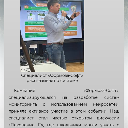
Республика Адыгея
Республика Алтай
Республика Башкортостан
Республика Бурятия
Республика Дагестан
Республика Ингушетия
Кабардино-Балкарская
Специалист «Формоза-Софт»
Республика
рассказывает о системе
Республика Калмыкия
Компания «Формоза-Софт»,
специализирующаяся на разработке систем
Карачаево-Черкесская
мониторинга с использованием нейросетей,
Республика
приняла активное участие в этом событии. Наш
Республика Карелия
специалист стал частью открытой дискуссии
«Поколение IT», где школьники могли узнать о