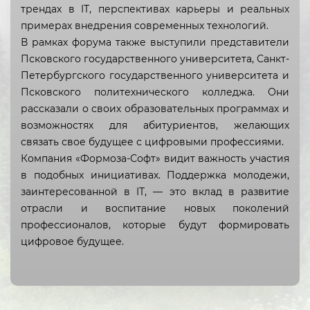
Республика Коми
трендах в IT, перспективах карьеры и реальных
примерах внедрения современных технологий.
Республика Крым
В рамках форума также выступили представители
Республика Марий Эл
Псковского государственного университета, Санкт-
Петербургского государственного университета и
Республика Мордовия
Псковского политехнического колледжа. Они
рассказали о своих образовательных программах и
Республика Саха (Якутия)
возможностях для абитуриентов, желающих
Республика Северная Осетия
связать свое будущее с цифровыми профессиями.
— Алания
Компания «Формоза-Софт» видит важность участия
в подобных инициативах. Поддержка молодежи,
Республика Татарстан
заинтересованной в IT, — это вклад в развитие
Республика Тыва
отрасли и воспитание новых поколений
профессионалов, которые будут формировать
Удмуртская Республика
цифровое будущее.
Республика Хакасия
Чеченская Республика