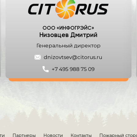
Республика Калмыкия
Карачаево-Черкесская
Республика
ООО «ИНФОГРЭЙС»
Низовцев Дмитрий
Республика Карелия
Генеральный директор
Республика Коми
dnizovtsev@citorus.ru
Республика Крым
+7 495 988 75 09
Республика Марий Эл
Республика Мордовия
Республика Саха (Якутия)
Республика Северная Осетия
— Алания
Республика Татарстан
ти
Партнеры
Новости
Контакты
Пожарный стор