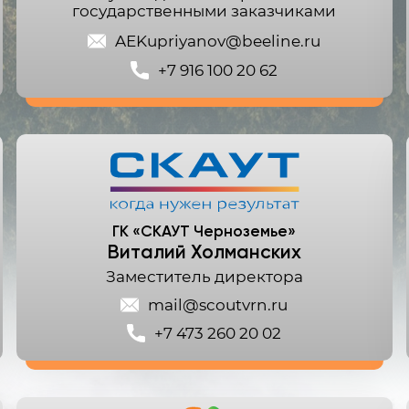
государственными заказчиками
AEKupriyanov@beeline.ru
+7 916 100 20 62
Республика Адыгея
Республика Алтай
ГК «СКАУТ Черноземье»
Республика Башкортостан
Виталий Холманских
Заместитель директора
Республика Бурятия
mail@scoutvrn.ru
Республика Дагестан
+7 473 260 20 02
Республика Ингушетия
Кабардино-Балкарская
Республика