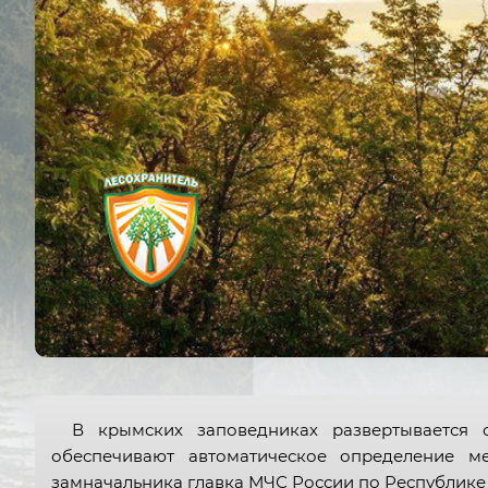
В крымских заповедниках развертывается 
обеспечивают автоматическое определение м
замначальника главка МЧС России по Республике 