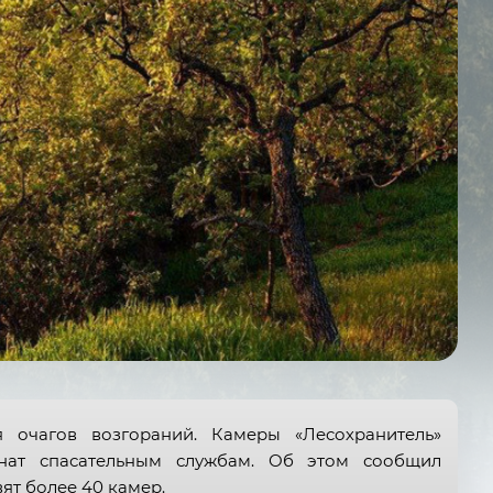
 очагов возгораний. Камеры «Лесохранитель»
инат спасательным службам. Об этом сообщил
ят более 40 камер.