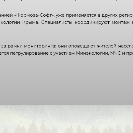
Кабардино-Балкарская
Республика
нией «Формоза-Софт», уже применяется в других регио
Республика Калмыкия
кологии Крыма. Специалисты координируют монтаж н
Карачаево-Черкесская
Республика
 за рамки мониторинга: они оповещают жителей населе
Республика Карелия
ается патрулирование с участием Минэкологии, МЧС и п
Республика Коми
Республика Крым
Республика Марий Эл
Республика Мордовия
Республика Саха (Якутия)
Республика Северная Осетия
— Алания