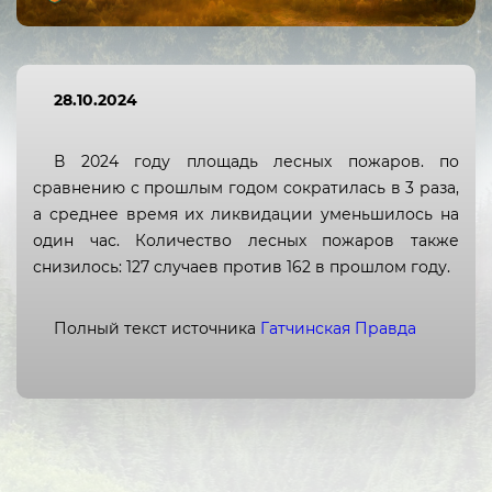
Республика Алтай
Республика Башкортостан
28.10.2024
Республика Бурятия
В 2024 году площадь лесных пожаров. по
Республика Дагестан
сравнению с прошлым годом сократилась в 3 раза,
Республика Ингушетия
а среднее время их ликвидации уменьшилось на
один час. Количество лесных пожаров также
Кабардино-Балкарская
снизилось: 127 случаев против 162 в прошлом году.
Республика
Республика Калмыкия
Полный текст источника
Гатчинская Правда
Карачаево-Черкесская
Республика
Республика Карелия
Республика Коми