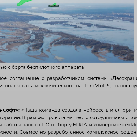
Республика Саха (Якутия)
Республика Северная Осетия
— Алания
Республика Татарстан
Республика Тыва
Удмуртская Республика
ью с борта беспилотного аппарата
Республика Хакасия
ное соглашение с разработчиком системы «Лесохран
спользовать исключительно на InnoVtol-3s, сконстр
Чеченская Республика
Чувашская Республика
Алтайский край
-Софт»:
«Наша команда создала нейросеть и алгоритм
згораний. В рамках проекта мы тесно сотрудничаем с к
Забайкальский край
я работы нашего ПО на борту БПЛА, и Университетом 
ерхности. Совместно разработанное комплексное реше
Камчатский край