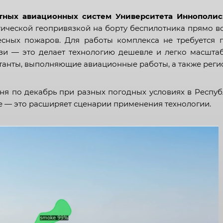
Республика Бурятия
тных авиационных систем Университета Иннополис
Республика Дагестан
тической геопривязкой на борту беспилотника прямо во
сных пожаров. Для работы комплекса не требуется 
Республика Ингушетия
язи — это делает технологию дешевле и легко масшт
Кабардино-Балкарская
танты, выполняющие авиационные работы, а также регио
Республика
Республика Калмыкия
я по декабрь при разных погодных условиях в Республ
ве — это расширяет сценарии применения технологии.
Карачаево-Черкесская
Республика
Республика Карелия
Республика Коми
Республика Крым
Республика Марий Эл
Республика Мордовия