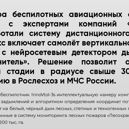
ра беспилотных авиационных с
е с экспертами компаний 
отали систему дистанционног
кс включает самолёт вертикально
ру с нейросетевым детектором 
нитель». Решение позволит 
 стадии в радиусе свыше 3
ю в Рослесхоз и МЧС России.
беспилотник InnoVtol-3s интеллектуальную камеру ко
Республика Адыгея
 задымлений и алгоритмом определения координат по
на белый, чёрный дым лесных, степных и техногенных 
Республика Алтай
анные в систему мониторинга лесных пожаров «Лесохран
Республика Башкортостан
00 тыс. га.