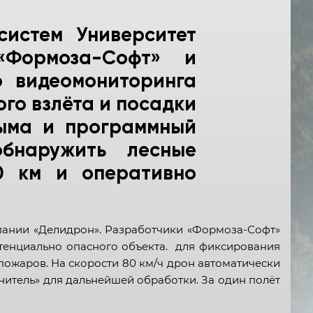
истем Университет
«Формоза-Софт» и
о видеомониторинга
го взлёта и посадки
дыма и программный
обнаружить лесные
0 км и оперативно
мпании «Делидрон». Разработчики «Формоза-Софт»
тенциально опасного объекта. для фиксирования
пожаров. На скорости 80 км/ч дрон автоматически
итель» для дальнейшей обработки. За один полёт