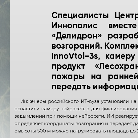
Специалисты Цент
Иннополис вмест
«Делидрон» разраб
возгораний. Компле
InnoVtol-3s, каме
продукт «Лесохра
пожары на ранней
передать информаци
Инженеры российского ИТ-вуза установили на 
оснастили камеру нейросетью для фиксирования
задымлений при помощи нейросети. ИИ реагирует 
определяет координаты возгорания и передаёт д
с высоты 500 м можно патрулировать площадь до 2