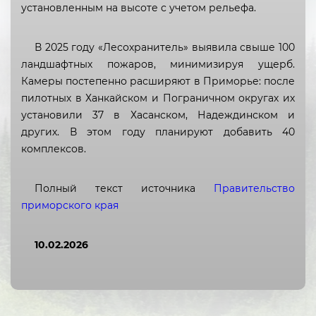
установленным на высоте с учетом рельефа.
Кабардино-Балкарская
Республика
В 2025 году «Лесохранитель» выявила свыше 100
Республика Калмыкия
ландшафтных пожаров, минимизируя ущерб.
Камеры постепенно расширяют в Приморье: после
Карачаево-Черкесская
пилотных в Ханкайском и Пограничном округах их
Республика
установили 37 в Хасанском, Надеждинском и
Республика Карелия
других. В этом году планируют добавить 40
комплексов.
Республика Коми
Республика Крым
Полный текст источника
Правительство
приморского края
Республика Марий Эл
Республика Мордовия
10.02.2026
Республика Саха (Якутия)
Республика Северная Осетия
— Алания