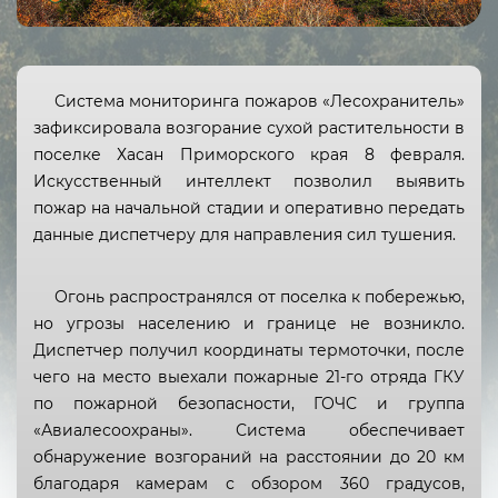
Система мониторинга пожаров «Лесохранитель»
зафиксировала возгорание сухой растительности в
поселке Хасан Приморского края 8 февраля.
Искусственный интеллект позволил выявить
пожар на начальной стадии и оперативно передать
данные диспетчеру для направления сил тушения.
Республика Адыгея
Огонь распространялся от поселка к побережью,
Республика Алтай
но угрозы населению и границе не возникло.
Диспетчер получил координаты термоточки, после
Республика Башкортостан
чего на место выехали пожарные 21-го отряда ГКУ
Республика Бурятия
по пожарной безопасности, ГОЧС и группа
«Авиалесоохраны». Система обеспечивает
Республика Дагестан
обнаружение возгораний на расстоянии до 20 км
благодаря камерам с обзором 360 градусов,
Республика Ингушетия